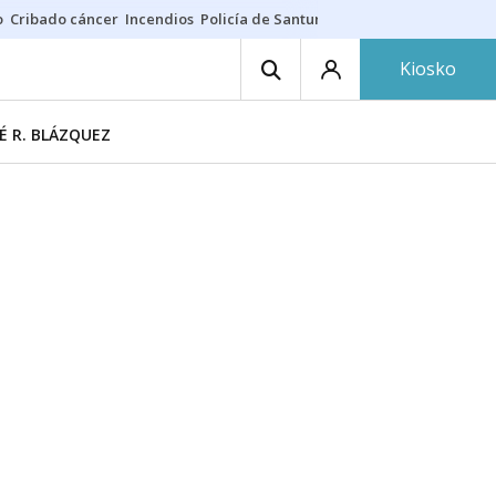
o
Cribado cáncer
Incendios
Policía de Santurtzi
Aeropuerto de Bilba
Kiosko
É R. BLÁZQUEZ