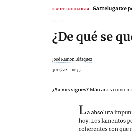
Gaztelugatxe pe
METEREOLOGÍA
TELELE
¿De qué se qu
José Ramón Blázquez
30·05·22
|
00:35
¿Ya nos sigues?
Márcanos como me
L
a absoluta impuni
hoy. Los lamentos po
coherentes con que m