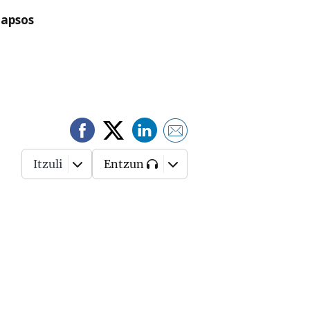
lapsos
Itzuli
Entzun