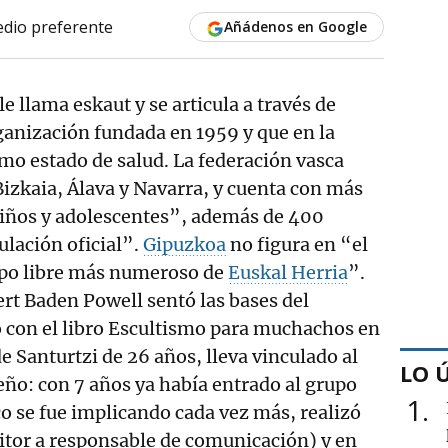
dio preferente
Añádenos en Google
e llama eskaut y se articula a través de
ganización fundada en 1959 y que en la
imo estado de salud. La federación vasca
 Bizkaia, Álava y Navarra, y cuenta con más
niños y adolescentes”, además de 400
ulación oficial”.
Gipuzkoa
no figura en “el
po libre más numeroso de
Euskal Herria
”.
bert Baden Powell sentó las bases del
con el libro Escultismo para muchachos en
 Santurtzi de 26 años, lleva vinculado al
LO 
ño: con 7 años ya había entrado al grupo
1
co se fue implicando cada vez más, realizó
itor a responsable de comunicación) y en