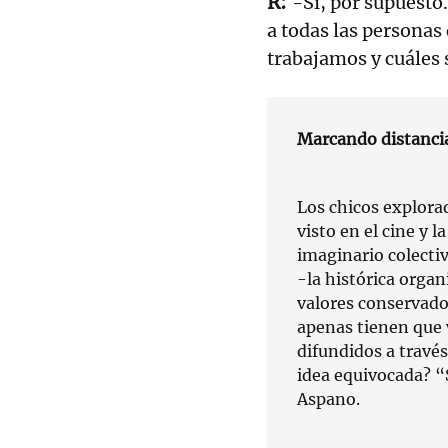
-Sí, por supuest
a todas las personas
trabajamos y cuáles 
Marcando distancia
Los chicos explora
visto en el cine y l
imaginario colecti
-la histórica orga
valores conservador
apenas tienen que 
difundidos a travé
idea equivocada? “
Aspano.