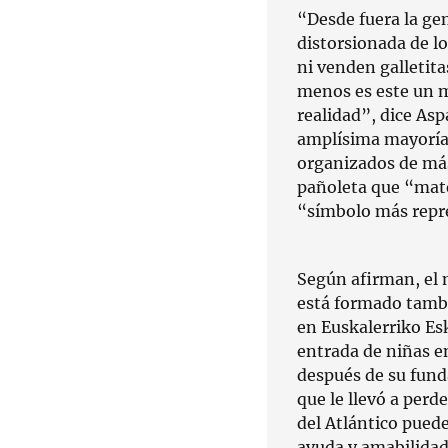
“Desde fuera la g
distorsionada de lo
ni venden galletit
menos es este un m
realidad”, dice As
amplísima mayoría 
organizados de más 
pañoleta que “mat
“símbolo más repr
Según afirman, el 
está formado tambi
en Euskalerriko Esk
entrada de niñas en
después de su funda
que le llevó a perd
del Atlántico pued
ayuda y amabilidad