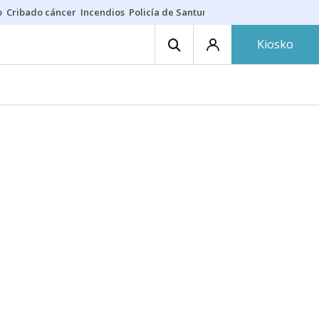
o
Cribado cáncer
Incendios
Policía de Santurtzi
Aeropuerto de Bilba
Kiosko