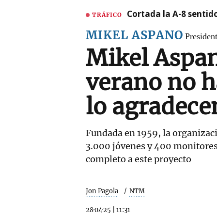
Cortada la A-8 sentid
TRÁFICO
MIKEL ASPANO
Presiden
Mikel Aspa
verano no h
lo agradece
Fundada en 1959, la organizaci
3.000 jóvenes y 400 monitores 
completo a este proyecto
Jon Pagola
NTM
28·04·25
|
11:31