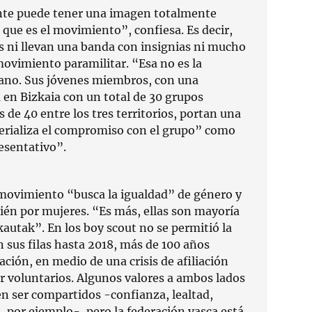
ente puede tener una imagen totalmente
 que es el movimiento”, confiesa. Es decir,
as ni llevan una banda con insignias ni mucho
ovimiento paramilitar. “Esa no es la
pano. Sus jóvenes miembros, con una
en Bizkaia con un total de 30 grupos
de 40 entre los tres territorios, portan una
erializa el compromiso con el grupo” como
esentativo”.
movimiento “busca la igualdad” de género y
én por mujeres. “Es más, ellas son mayoría
autak”. En los boy scout no se permitió la
 sus filas hasta 2018, más de 100 años
ción, en medio de una crisis de afiliación
er voluntarios. Algunos valores a ambos lados
en ser compartidos -confianza, lealtad,
, por ejemplo-, pero la federación vasca está