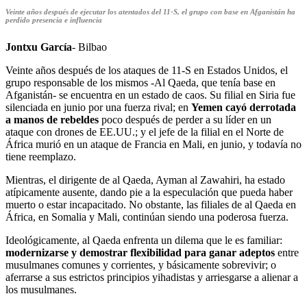
Veinte años después de ejecutar los atentados del 11-S, el grupo con base en Afganistán ha
perdido presencia e influencia
Jontxu García
- Bilbao
V
einte años después de los ataques de 11-S en Estados Unidos, el
grupo responsable de los mismos -Al Qaeda, que tenía base en
Afganistán- se encuentra en un estado de caos. Su filial en Siria fue
silenciada en junio por una fuerza rival; en
Yemen cayó derrotada
a manos de rebeldes
poco después de perder a su líder en un
ataque con drones de EE.UU.; y el jefe de la filial en el Norte de
África murió en un ataque de Francia en Mali, en junio, y todavía no
tiene reemplazo.
Mientras, el dirigente de al Qaeda, Ayman al Zawahiri, ha estado
atípicamente ausente, dando pie a la especulación que pueda haber
muerto o estar incapacitado. No obstante, las filiales de al Qaeda en
África, en Somalia y Mali, continúan siendo una poderosa fuerza.
Ideológicamente, al Qaeda enfrenta un dilema que le es familiar:
modernizarse y demostrar flexibilidad para ganar adeptos
entre
musulmanes comunes y corrientes, y básicamente sobrevivir; o
aferrarse a sus estrictos principios yihadistas y arriesgarse a alienar a
los musulmanes.