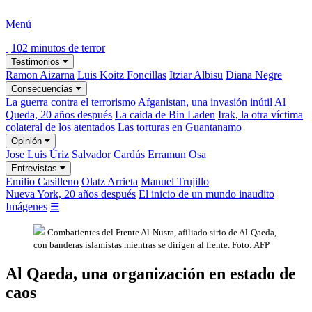
Menú
102 minutos de terror
Testimonios
Ramon Aizarna
Luis Koitz Foncillas
Itziar Albisu
Diana Negre
Consecuencias
La guerra contra el terrorismo
Afganistan, una invasión inútil
Al
Queda, 20 años después
La caida de Bin Laden
Irak, la otra víctima
colateral de los atentados
Las torturas en Guantanamo
Opinión
Jose Luis Úriz
Salvador Cardús
Erramun Osa
Entrevistas
Emilio Casilleno
Olatz Arrieta
Manuel Trujillo
Nueva York, 20 años después
El inicio de un mundo inaudito
Imágenes
☰
Combatientes del Frente Al-Nusra, afiliado sirio de Al-Qaeda,
con banderas islamistas mientras se dirigen al frente.
Foto: AFP
Al Qaeda, una organización en estado de
caos