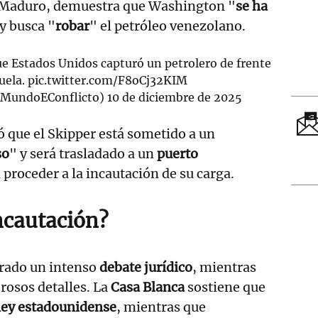
 Maduro, demuestra que Washington "
se ha
 y busca "
robar
" el petróleo venezolano.
 Estados Unidos capturó un petrolero de frente
uela.
pic.twitter.com/F8oCj32KIM
@MundoEConflicto)
10 de diciembre de 2025
ó que el Skipper está sometido a un
so
" y será trasladado a un
puerto
 proceder a la incautación de su carga.
incautación?
erado un intenso
debate jurídico
, mientras
osos detalles. La
Casa Blanca
sostiene que
ley estadounidense
, mientras que