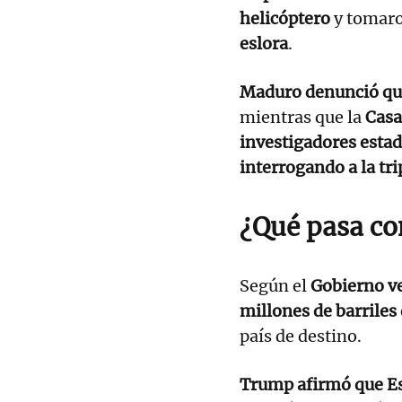
helicóptero
y tomaro
eslora
.
Maduro denunció que
mientras que la
Casa
investigadores estad
interrogando a la tr
¿Qué pasa con
Según el
Gobierno v
millones de barrile
país de destino.
Trump afirmó que Es