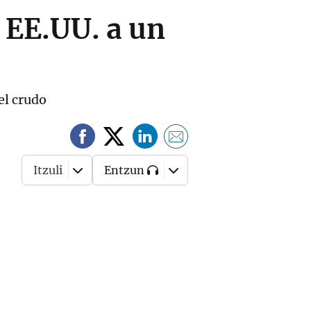
 EE.UU. a un
el crudo
Itzuli
Entzun