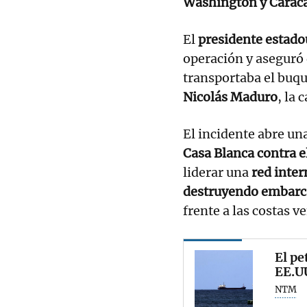
Washington y Carac
El
presidente estad
operación y aseguró 
transportaba el buq
Nicolás Maduro
, la 
El incidente abre un
Casa Blanca contra 
liderar una
red inter
destruyendo embarc
frente a las costas v
El pe
EE.UU
NTM