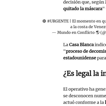
decisión que, según
quitado la máscara
"
🔴
#URGENTE
| El momento en que
a la costa de Venez
— Mundo en Conflicto 🌎 (
La
Casa Blanca
indic
"
proceso de decomi
estadounidense
para
¿Es legal la 
El operativo ha gen
se desconocen numer
actuó conforme a la