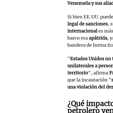
Venezuela y sus alia
Si bien EE. UU. puede
legal de sanciones
, 
internacional
es más
barco era
apátrida
, 
bandera de forma fra
"
Estados Unidos no 
unilaterales a perso
territorio
", afirma
F
que la incautación "
una violación del de
¿Qué impacto
petrolero ve