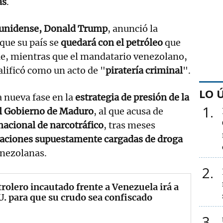
as
.
ounidense, Donald Trump
, anunció la
que su país se
quedará con el petróleo
que
ue, mientras que el mandatario venezolano,
calificó como un acto de "
piratería criminal
".
LO 
a nueva fase en la
estrategia de presión de la
1
el Gobierno de Maduro
, al que acusa de
nacional de narcotráfico
, tras meses
aciones supuestamente cargadas de droga
enezolanas.
2
trolero incautado frente a Venezuela irá a
. para que su crudo sea confiscado
3