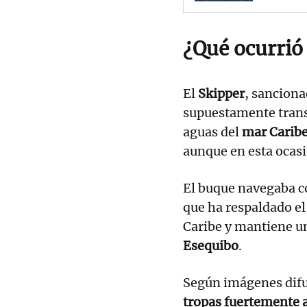
¿Qué ocurrió 
El
Skipper
, sancion
supuestamente tran
aguas del
mar Carib
aunque en esta ocas
El buque navegaba 
que ha respaldado e
Caribe y mantiene un
Esequibo
.
Según imágenes difu
tropas fuertemente 