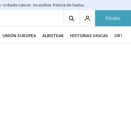
o
Cribado cáncer
Incendios
Policía de Santurtzi
Aeropuerto de Bilba
Kiosko
UNIÓN EUROPEA
ALBISTEAK
HISTORIAS VASCAS
ORTZAD