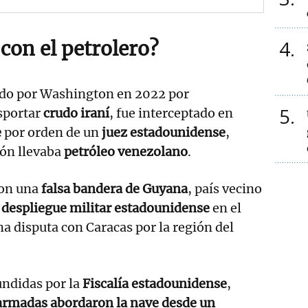
4
con el petrolero?
ado por Washington en 2022 por
5
sportar
crudo iraní
, fue interceptado en
e
por orden de un
juez estadounidense
,
ión llevaba
petróleo venezolano
.
con una
falsa bandera de Guyana
, país vecino
l
despliegue militar estadounidense
en el
a disputa con Caracas por la región del
ndidas por la
Fiscalía estadounidense
,
armadas abordaron la nave desde un