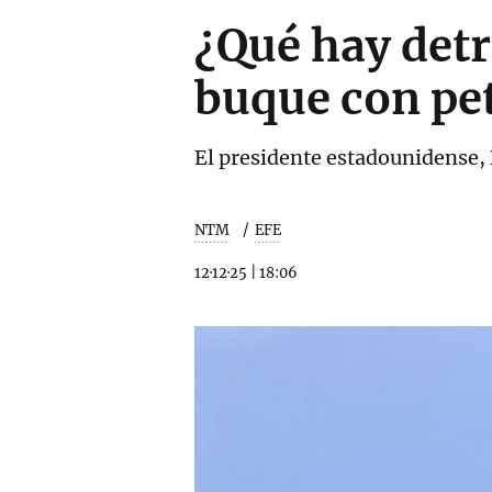
¿Qué hay detr
buque con pe
El presidente estadounidense,
NTM
EFE
12·12·25
|
18:06