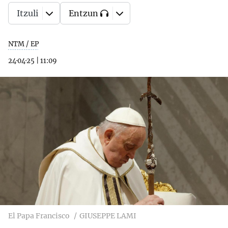
Itzuli
Entzun
NTM / EP
24·04·25
|
11:09
El Papa Francisco
GIUSEPPE LAMI