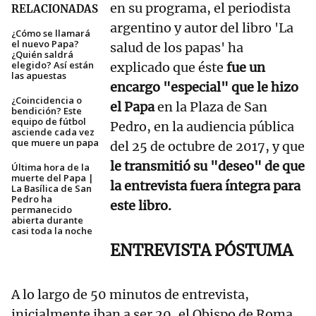
en su programa, el periodista
RELACIONADAS
argentino y autor del libro 'La
¿Cómo se llamará
el nuevo Papa?
salud de los papas' ha
¿Quién saldrá
elegido? Así están
explicado que éste
fue un
las apuestas
encargo "especial" que le hizo
¿Coincidencia o
el Papa
en la Plaza de San
bendición? Este
equipo de fútbol
Pedro, en la audiencia pública
asciende cada vez
que muere un papa
del 25 de octubre de 2017, y que
le transmitió su "deseo" de que
Última hora de la
muerte del Papa |
la entrevista fuera íntegra para
La Basílica de San
Pedro ha
este libro.
permanecido
abierta durante
casi toda la noche
ENTREVISTA PÓSTUMA
A lo largo de 50 minutos de entrevista,
inicialmente iban a ser 20, el Obispo de Roma