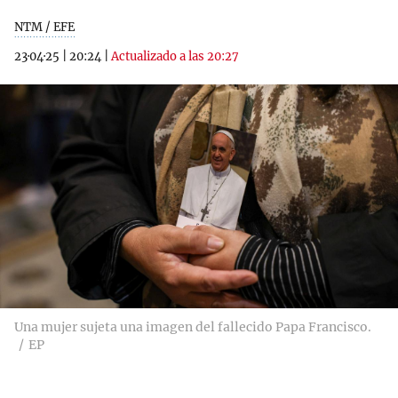
NTM / EFE
23·04·25
|
20:24
|
Actualizado a las 20:27
Una mujer sujeta una imagen del fallecido Papa Francisco.
EP