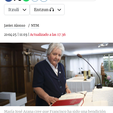
Itzuli
Entzun
Javier Alonso
NTM
21·04·25
|
11:03
|
Actualizado a las 17:36
María José Arana cree que Francisco ha sido una bendición