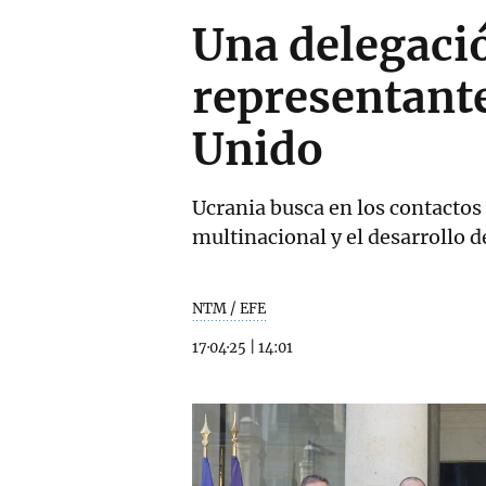
Una delegaci
representante
Unido
Ucrania busca en los contactos
multinacional y el desarrollo d
NTM / EFE
17·04·25
|
14:01