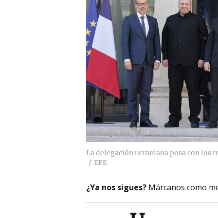
La delegación ucraniana posa con los r
EFE
¿Ya nos sigues?
Márcanos como me