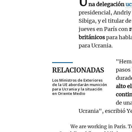
U
na delegación
uc
presidencial, Andriy
Sibiga, y el titular
jueves en París con
r
británicos
para habla
para Ucrania.
"Hemo
RELACIONADAS
pasos 
durad
Los Ministros de Exteriores
de la UE abordarán munición
alto e
para Ucrania y la situación
en Oriente Medio
contin
de una
Ucrania", escribió Y
We are working in Paris. T