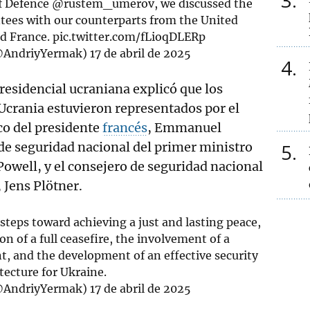
3
f Defence
@rustem_umerov
, we discussed the
ntees with our counterparts from the United
d France.
pic.twitter.com/fLioqDLERp
@AndriyYermak)
17 de abril de 2025
4
 presidencial ucraniana explicó que los
Ucrania estuvieron representados por el
co del presidente
francés
, Emmanuel
de seguridad nacional del primer ministro
5
Powell, y el consejero de seguridad nacional
 Jens Plötner.
teps toward achieving a just and lasting peace,
n of a full ceasefire, the involvement of a
t, and the development of an effective security
tecture for Ukraine.
@AndriyYermak)
17 de abril de 2025