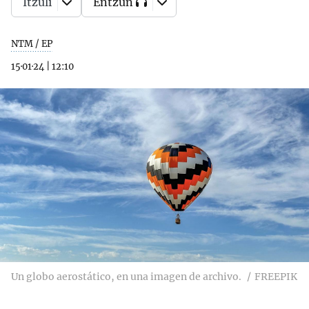
Itzuli
Entzun
NTM / EP
15·01·24
|
12:10
Un globo aerostático, en una imagen de archivo.
FREEPIK