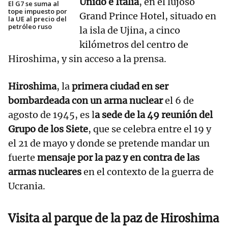
Unido e Italia
, en el lujoso
El G7 se suma al
tope impuesto por
Grand Prince Hotel, situado en
la UE al precio del
petróleo ruso
la isla de Ujina, a cinco
kilómetros del centro de
Hiroshima, y sin acceso a la prensa.
Hiroshima
, la
primera ciudad en ser
bombardeada con un arma nuclear
el 6 de
agosto de 1945, es l
a sede de la 49 reunión del
Grupo de los Siete
, que se celebra entre el 19 y
el 21 de mayo y donde se pretende mandar un
fuerte
mensaje por la paz y en contra de las
armas nucleares
en el contexto de la guerra de
Ucrania.
Visita al parque de la paz de Hiroshima