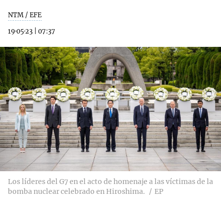
NTM / EFE
19·05·23
|
07:37
Los líderes del G7 en el acto de homenaje a las víctimas de la
bomba nuclear celebrado en Hiroshima.
EP