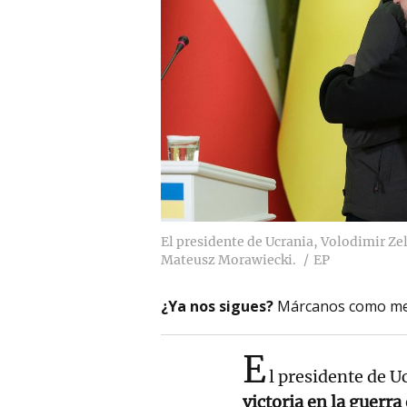
El presidente de Ucrania, Volodimir Zel
Mateusz Morawiecki.
EP
¿Ya nos sigues?
Márcanos como me
E
l presidente de U
victoria en la guerra