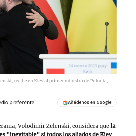
enski, recibe en Kiev al primer ministro de Polonia,
dio preferente
Añádenos en Google
crania, Volodimir Zelenski, considera que
la
 es "inevitable" si todos los aliados de Kiev