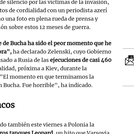
e silencio por las víctimas de la invasión,
s de cordialidad con un periodista azerí
ho una foto en plena rueda de prensa y
ón sobre estos 12 meses de guerra.
e de Bucha ha sido el peor momento que he
ora",
ha declarado Zelenski, cuyo Gobierno
usado a Rusia de las
ejecuciones de casi 460
alidad, próxima a Kiev, durante la
. "El momento en que terminamos la
 Bucha. Fue horrible", ha indicado.
acos
do también este viernes a Polonia la
eros tanques Leopard,
un hito que Varsovia