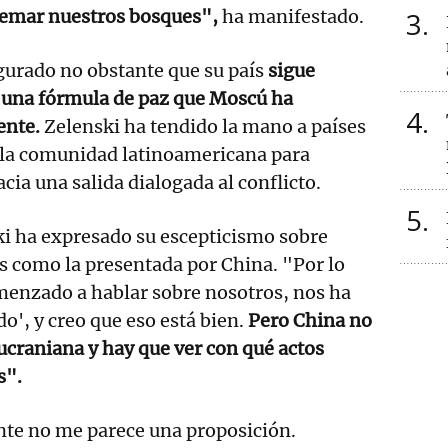
quemar nuestros bosques",
ha manifestado.
3
gurado no obstante que su país
sigue
 una fórmula de paz que Moscú ha
4
ente.
Zelenski ha tendido la mano a países
 la comunidad latinoamericana para
cia una salida dialogada al conflicto.
5
ki ha expresado su escepticismo sobre
s como la presentada por China. "Por lo
enzado a hablar sobre nosotros, nos ha
o', y creo que eso está bien.
Pero China no
craniana y hay que ver con qué actos
s".
nte no me parece una proposición.