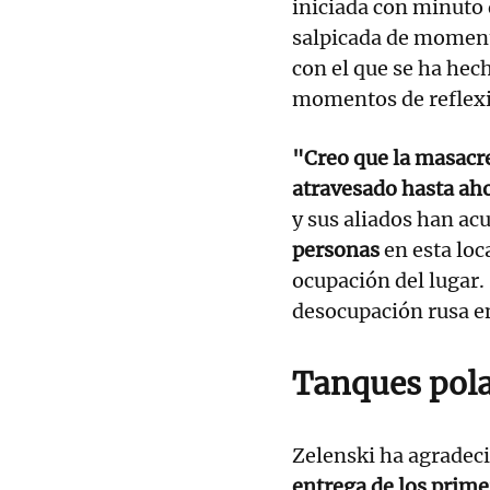
iniciada con minuto d
salpicada de momento
con el que se ha hec
momentos de reflexi
"Creo que la masacr
atravesado hasta ah
y sus aliados han ac
personas
en esta loc
ocupación del lugar
desocupación rusa en
Tanques pol
Zelenski ha agradeci
entrega de los prim