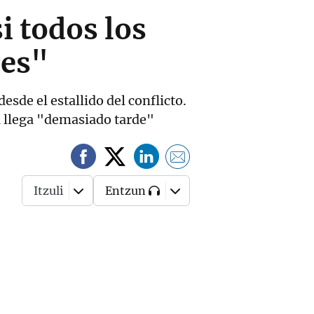
si todos los
res"
sde el estallido del conflicto.
a llega "demasiado tarde"
Itzuli
Entzun