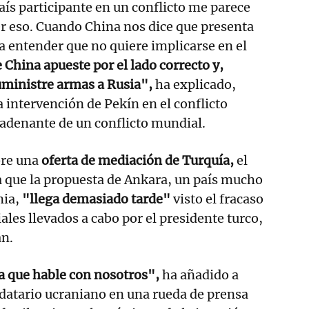
ís participante en un conflicto me parece
r eso. Cuando China nos dice que presenta
a entender que no quiere implicarse en el
 China apueste por el lado correcto y,
uministre armas a Rusia",
ha explicado,
a intervención de Pekín en el conflicto
adenante de un conflicto mundial.
bre una
oferta de mediación de Turquía,
el
a que la propuesta de Ankara, un país mucho
nia,
"llega demasiado tarde"
visto el fracaso
iales llevados a cabo por el presidente turco,
n.
a que hable con nosotros",
ha añadido a
datario ucraniano en una rueda de prensa