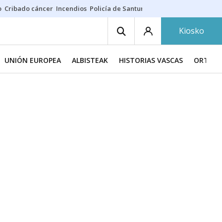
o
Cribado cáncer
Incendios
Policía de Santurtzi
Aeropuerto de Bilba
Kiosko
UNIÓN EUROPEA
ALBISTEAK
HISTORIAS VASCAS
ORTZAD