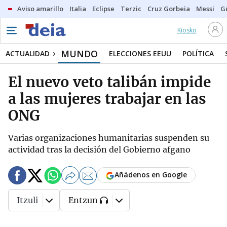
Aviso amarillo
Italia
Eclipse
Terzic
Cruz Gorbeia
Messi
G
Kiosko
MUNDO
ACTUALIDAD
ELECCIONES EEUU
POLÍTICA
El nuevo veto talibán impide
a las mujeres trabajar en las
ONG
Varias organizaciones humanitarias suspenden su
actividad tras la decisión del Gobierno afgano
Añádenos en Google
Itzuli
Entzun