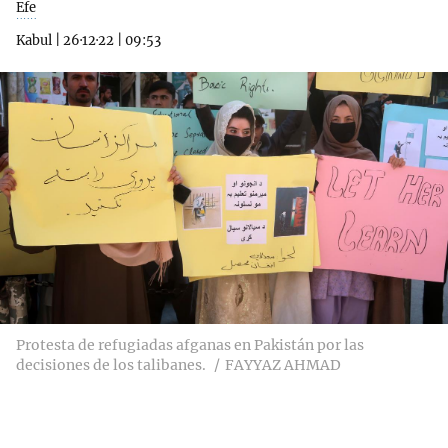
Efe
Kabul
|
26·12·22
|
09:53
Protesta de refugiadas afganas en Pakistán por las
decisiones de los talibanes.
FAYYAZ AHMAD