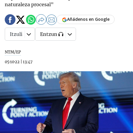
naturaleza procesal"
Añádenos en Google
Itzuli
Entzun
NTM/EP
05·10·22
|
13:47