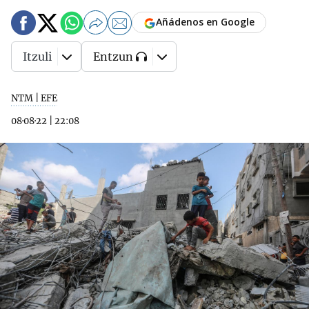
Añádenos en Google
Itzuli
Entzun
NTM | EFE
08·08·22
|
22:08