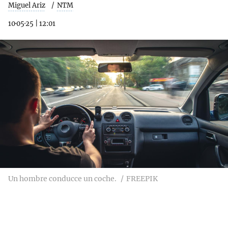
Miguel Ariz
NTM
10·05·25
|
12:01
Un hombre conducce un coche.
FREEPIK