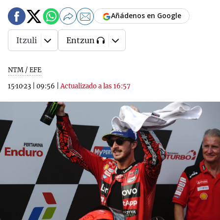
Añádenos en Google
Itzuli
Entzun
NTM / EFE
15·10·23
|
09:56
|
Actualizado a las 16:57