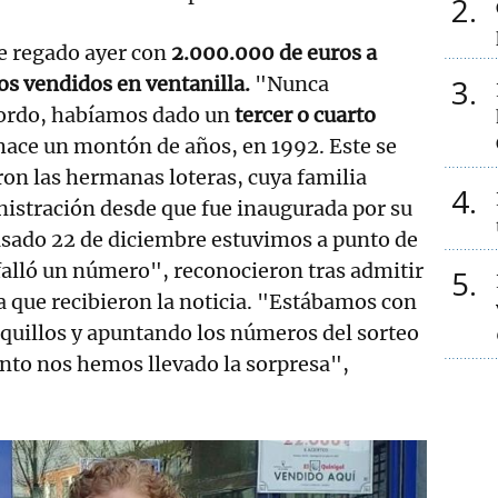
2
ue regado ayer con
2.000.000 de euros a
os vendidos en ventanilla.
"Nunca
3
ordo, habíamos dado un
tercer o cuarto
 hace un montón de años, en 1992. Este se
aron las hermanas loteras, cuya familia
4
istración desde que fue inaugurada por su
asado 22 de diciembre estuvimos a punto de
falló un número", reconocieron tras admitir
5
la que recibieron la noticia. "Estábamos con
hiquillos y apuntando los números del sorteo
nto nos hemos llevado la sorpresa",