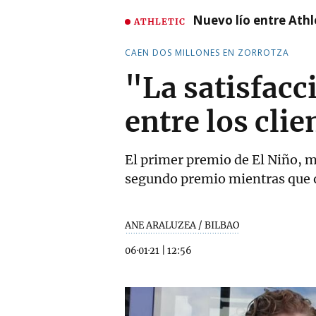
Nuevo lío entre Athl
ATHLETIC
CAEN DOS MILLONES EN ZORROTZA
"La satisfacc
entre los clie
El primer premio de El Niño, m
segundo premio mientras que o
ANE ARALUZEA / BILBAO
06·01·21
|
12:56