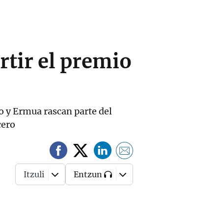
rtir el premio
o y Ermua rascan parte del
cero
Itzuli
Entzun