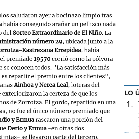
os saludaron ayer a bocinazo limpio tras
a
había conseguido arañar un pellizco nada
o del
Sorteo Extraordinario de El Niño
. La
inistración número 29
, ubicada junto a la
rrotza-Kastrexana Errepidea
, había
del premiado
19570
corrió como la pólvora
ue se conocen todos. "La satisfacción más
 es repartir el premio entre los clientes",
manas
Ainhoa y Nerea Leal
, loteras del
LO 
 exteriorizaron la certeza de que los
1
nos de Zorrotza. El gordo, repartido en una
ias, no fue el único número premiado que
ndio y Ermua
rascaron una porción del
que
Derio y Ermua
-en otras dos
intas- se llevaron parte del tercero.