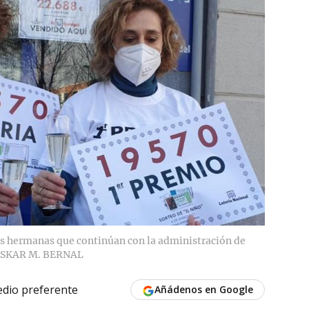
os hermanas que continúan con la administración de
SKAR M. BERNAL
dio preferente
Añádenos en Google