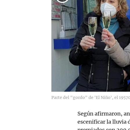
Parte del "gordo" de 'El Niño', el 19570
Según afirmaron, ant
escenificar la lluvia
premiados con 200.0