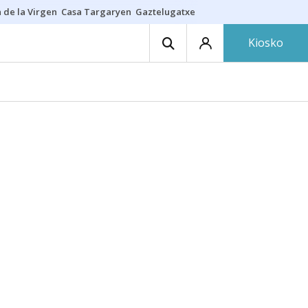
 de la Virgen
Casa Targaryen
Gaztelugatxe
Athletic
Aste Nagusia
C
Kiosko