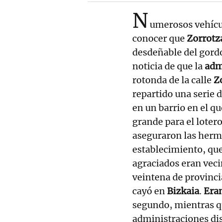
N
umerosos vehícul
conocer que
Zorrotz
desdeñable del gord
noticia de que la
adm
rotonda de la calle
Zo
repartido una serie 
en un barrio en el q
grande para el lotero
aseguraron las her
establecimiento, que
agraciados eran veci
veintena de provinc
cayó en
Bizkaia
.
Era
segundo, mientras 
administraciones dist