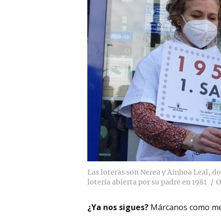
Las loteras son Nerea y Ainhoa Leal, d
lotería abierta por su padre en 1981
O
¿Ya nos sigues?
Márcanos como me