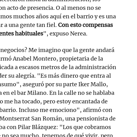
on acto de presencia. O al menos no se
amos muchos años aquí en el barrio y es una
 a una gente tan fiel.
Con esto compensas
lientes habituales
", expuso Nerea.
s negocios? Me imagino que la gente andará
irmó Anabel Montero, propietaria de la
bicada a escasos metros de la administración
der su alegría. "Es más dinero que entra al
onsumo", aseguró por su parte Iker Mallo,
en el bar Milano. En la calle no se hablaba
no me ha tocado, pero estoy encantada de
 barrio. Incluso me emociono", afirmó con
s Montserrat San Román, una pensionista de
aba con Pilar Blázquez: "Los que cobramos
 no sea mucho, tenemos de qué vivir, pero