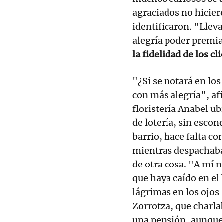
agraciados no hicier
identificaron. "Llev
alegría poder premiar
la fidelidad de los c
"¿Si se notará en lo
con más alegría", af
floristería Anabel u
de lotería, sin escon
barrio, hace falta c
mientras despachaba 
de otra cosa. "A mí 
que haya caído en el
lágrimas en los ojo
Zorrotza, que charl
una pensión, aunque