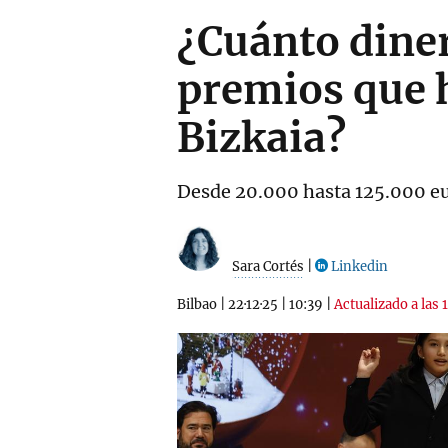
¿Cuánto diner
premios que h
Bizkaia?
Desde 20.000 hasta 125.000 eur
Sara Cortés
|
Linkedin
Bilbao
|
22·12·25
|
10:39
|
Actualizado a las 