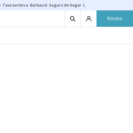
o
Tasa turística
Barbacid
Seguro de hogar
Lío Athletic-Osasuna
Mast
Kiosko