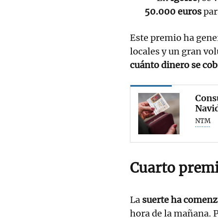
50.000 euros
par
Este premio ha gene
locales y un gran vo
cuánto dinero se co
Consu
Navi
NTM
Cuarto premi
La
suerte ha comenz
hora de la mañana. P