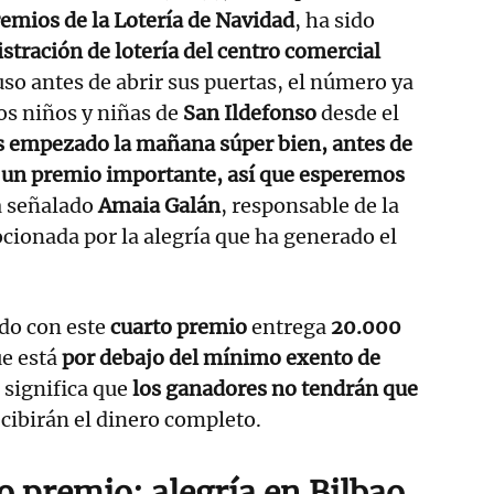
remios de la Lotería de Navidad
, ha sido
stración de lotería del centro comercial
luso antes de abrir sus puertas, el número ya
os niños y niñas de
San Ildefonso
desde el
empezado la mañana súper bien, antes de
 un premio importante, así que esperemos
a señalado
Amaia Galán
, responsable de la
ionada por la alegría que ha generado el
do con este
cuarto premio
entrega
20.000
ue está
por debajo del mínimo exento de
e significa que
los ganadores no tendrán que
ecibirán el dinero completo.
o premio: alegría en Bilbao