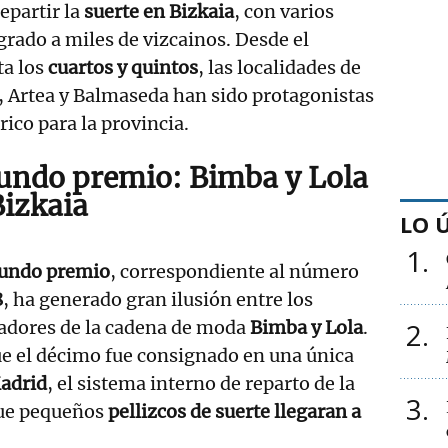
repartir la
suerte en Bizkaia
, con varios
rado a miles de vizcainos. Desde el
ta los
cuartos y quintos
, las localidades de
e, Artea y Balmaseda han sido protagonistas
ico para la provincia.
undo premio: Bimba y Lola
Bizkaia
LO 
1
undo premio
, correspondiente al número
8
, ha generado gran ilusión entre los
jadores de la cadena de moda
Bimba y Lola
.
2
e el décimo fue consignado en una única
adrid
, el sistema interno de reparto de la
3
ue pequeños
pellizcos de suerte llegaran a