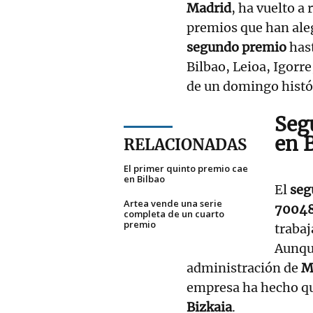
Madrid
, ha vuelto a 
premios que han aleg
segundo premio
has
Bilbao, Leioa, Igorr
de un domingo histór
Seg
en 
RELACIONADAS
El primer quinto premio cae
en Bilbao
El
seg
Artea vende una serie
7004
completa de un cuarto
premio
traba
Aunqu
administración de
M
empresa ha hecho q
Bizkaia
.