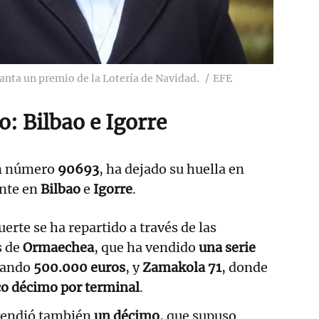
canta un premio de la Lotería de Navidad.
EFE
: Bilbao e Igorre
on número
90693
, ha dejado su huella en
nte en
Bilbao
e
Igorre
.
uerte se ha repartido a través de las
s de
Ormaechea
, que ha vendido
una serie
gando
500.000 euros
, y
Zamakola 71
, donde
co décimo por terminal
.
 vendió también
un décimo
, que supuso