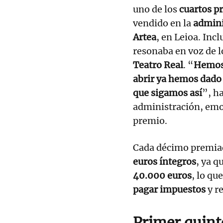
uno de los
cuartos p
vendido en la
admini
Artea
, en Leioa. Inc
resonaba en voz de l
Teatro Real
. “
Hemos 
abrir ya hemos dado
que sigamos así
”, h
administración, emoc
premio.
Cada décimo premia
euros íntegros
, ya q
40.000 euros
, lo qu
pagar impuestos
y r
Primer quint