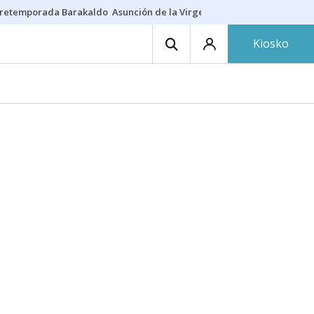
retemporada Barakaldo
Asunción de la Virgen
Casa Targaryen
Gazt
Kiosko