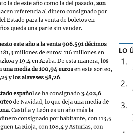
nto la de este año como la del pasado,
son
 hacen referencia al dinero consignado por
del Estado para la venta de boletos en
años queda una parte sin vender.
esto este año a la venta 906.591 décimos
LO 
 181,3 millones de euros: 116 millones en
1
uzkoa y 19,4 en Araba. De esta manera, l
os
án una media de 100,94 euros
en este sorteo,
3,25
y
los alaveses 58,26
.
2
tado español
se ha consignado
3.402,6
orteo
de Navidad, lo que deja una media d
e
3
ona.
Castilla y León es un año más la
inero consignado por habitante, con 113,5
iguen La Rioja, con 108,4 y Asturias, con