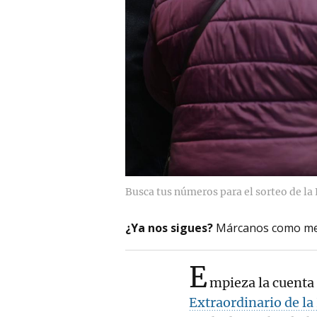
Busca tus números para el sorteo de la
¿Ya nos sigues?
Márcanos como me
E
mpieza la cuenta 
Extraordinario de la