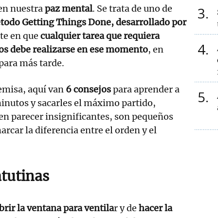
en nuestra
paz mental
. Se trata de uno de
3
todo Getting Things Done, desarrollado por
ste en que
cualquier tarea que requiera
4
s debe realizarse en ese momento
, en
para más tarde.
emisa, aquí van
6 consejos
para aprender a
5
inutos y sacarles el máximo partido,
n parecer insignificantes, son pequeños
rcar la diferencia entre el orden y el
atutinas
brir la ventana para ventila
r y de
hacer la