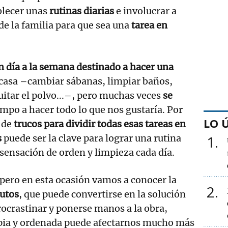
blecer unas
rutinas diarias
e involucrar a
e la familia para que sea una
tarea en
 día a la semana destinado a hacer una
casa –cambiar sábanas, limpiar baños,
quitar el polvo...–, pero muchas veces
se
empo a hacer todo lo que nos gustaría. Por
LO 
e de
trucos para dividir todas esas tareas en
s
puede ser la clave para lograr una rutina
1
 sensación de orden y limpieza cada día.
pero en esta ocasión vamos a conocer la
2
nutos
, que puede convertirse en la solución
procrastinar y ponerse manos a la obra,
pia y ordenada puede afectarnos mucho más