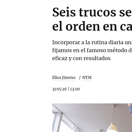
Seis trucos s
el orden en c
Incorporar a la rutina diaria u
fijamos en el famoso método de
eficaz y con resultados
Elisa Jimeno
NTM
31·05·26
|
13:00