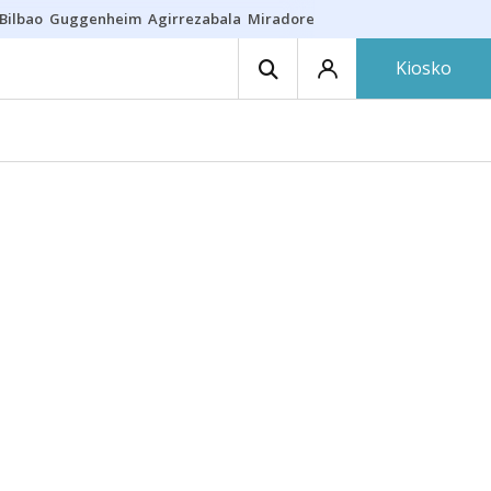
Bilbao
Guggenheim
Agirrezabala
Miradores en Bilbao
Arrese
Sequí
Kiosko