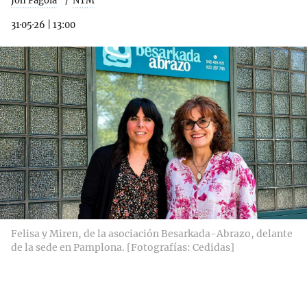
Jon Pagola
NTM
31·05·26
|
13:00
Felisa y Miren, de la asociación Besarkada-Abrazo, delante
de la sede en Pamplona. [Fotografías: Cedidas]