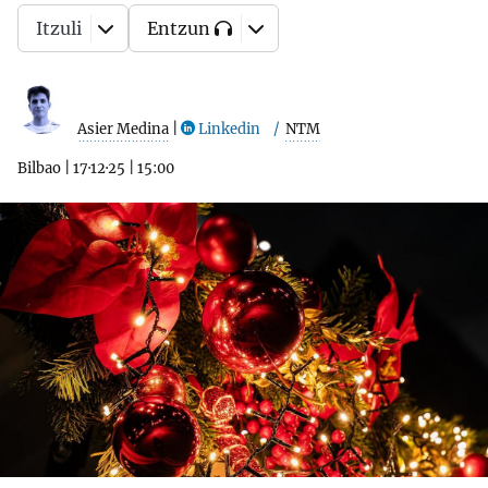
Itzuli
Entzun
Asier Medina
|
Linkedin
NTM
Bilbao
|
17·12·25
|
15:00