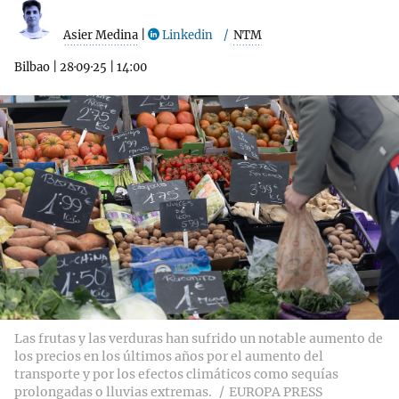
Asier Medina
|
Linkedin
NTM
Bilbao
|
28·09·25
|
14:00
Las frutas y las verduras han sufrido un notable aumento de
los precios en los últimos años por el aumento del
transporte y por los efectos climáticos como sequías
prolongadas o lluvias extremas.
EUROPA PRESS