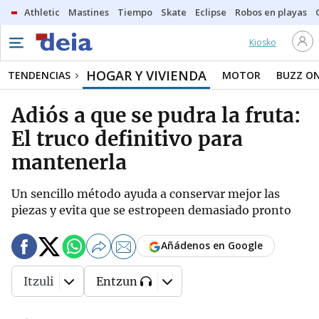
Athletic
Mastines
Tiempo
Skate
Eclipse
Robos en playas
Kiosko
HOGAR Y VIVIENDA
TENDENCIAS
MOTOR
BUZZ O
Adiós a que se pudra la fruta:
El truco definitivo para
mantenerla
Un sencillo método ayuda a conservar mejor las
piezas y evita que se estropeen demasiado pronto
Añádenos en Google
Itzuli
Entzun