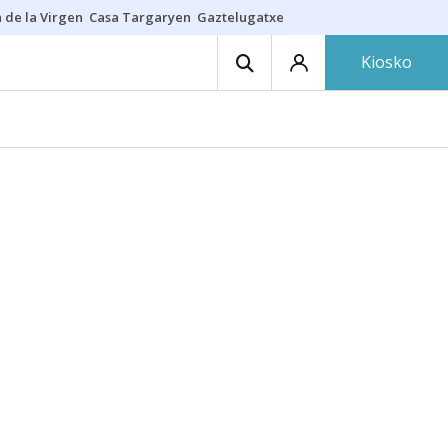
 de la Virgen
Casa Targaryen
Gaztelugatxe
Athletic
Aste Nagusia
C
Kiosko