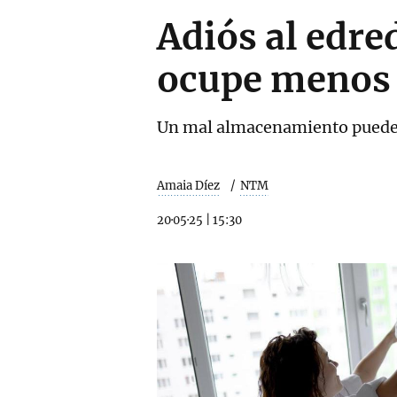
Adiós al edre
ocupe menos 
Un mal almacenamiento puede 
Amaia Díez
NTM
20·05·25
|
15:30