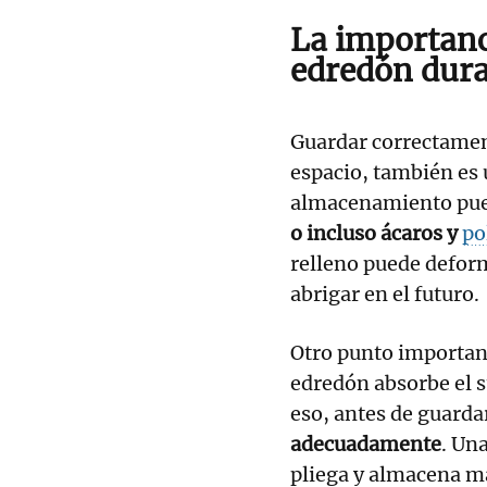
La importanc
edredón dura
Guardar correctament
espacio, también es
almacenamiento pue
o incluso ácaros y
po
relleno puede deform
abrigar en el futuro.
Otro punto important
edredón absorbe el s
eso, antes de guarda
adecuadamente
. Una
pliega y almacena ma