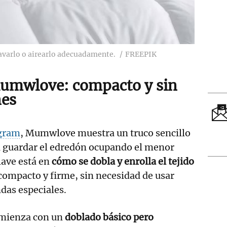
avarlo o airearlo adecuadamente.
FREEPIK
Mumwlove: compacto y sin
nes
gram
, Mumwlove muestra un truco sencillo
a guardar el edredón ocupando el menor
lave está en
cómo se dobla y enrolla el tejido
compacto y firme, sin necesidad de usar
ndas especiales.
omienza con un
doblado básico pero