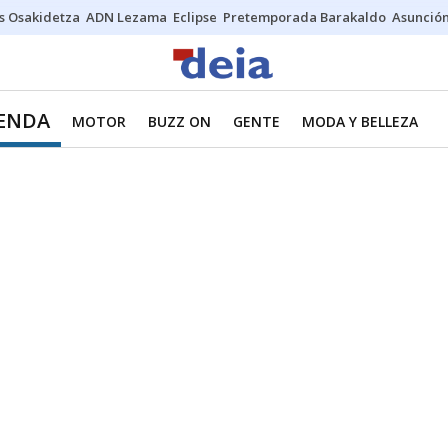
s Osakidetza
ADN Lezama
Eclipse
Pretemporada Barakaldo
Asunción
IENDA
MOTOR
BUZZ ON
GENTE
MODA Y BELLEZA