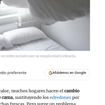
n redes sociales por su simplicidad y eficacia.
dio preferente
Añádenos en Google
 calor, muchos hogares hacen el
cambio
e cama
, sustituyendo los
edredones
por
lchas frescas. Pero surge un problema