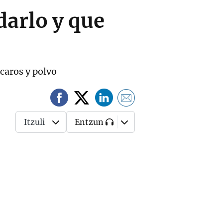
darlo y que
caros y polvo
Itzuli
Entzun