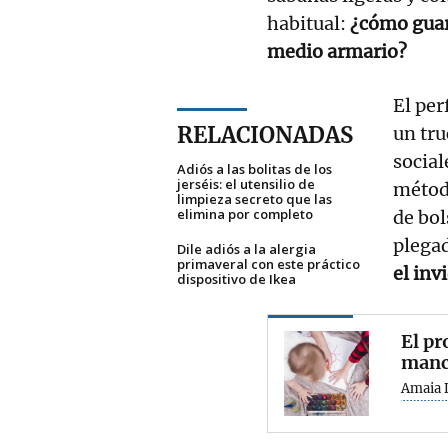
habitual:
¿cómo guar
medio armario?
El per
RELACIONADAS
un tru
social
Adiós a las bolitas de los
jerséis: el utensilio de
métod
limpieza secreto que las
elimina por completo
de bol
plegad
Dile adiós a la alergia
primaveral con este práctico
el inv
dispositivo de Ikea
El pr
manc
Amaia 