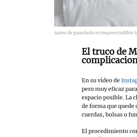
Antes de guardarlo es imprescindible l
El truco de 
complicacio
En su vídeo de
Insta
pero muy eficaz par
espacio posible. La c
de forma que quede 
cuerdas, bolsas o fu
El procedimiento c