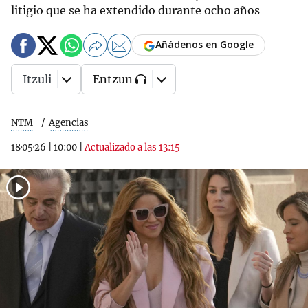
litigio que se ha extendido durante ocho años
Añádenos en Google
Itzuli
Entzun
NTM
Agencias
18·05·26
|
10:00
|
Actualizado a las 13:15