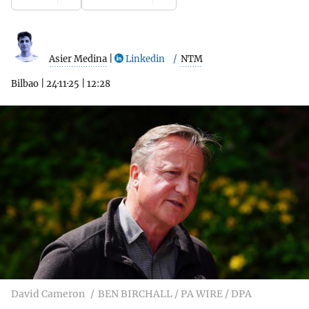
Asier Medina
|
Linkedin
NTM
Bilbao
|
24·11·25
|
12:28
David Cameron
BEN BIRCHALL / PA WIRE / DPA