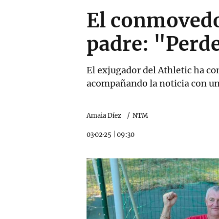
El conmovedo
padre: "Perde
El exjugador del Athletic ha co
acompañando la noticia con una
Amaia Díez
NTM
03·02·25
|
09:30