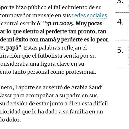
3
porte hizo público el fallecimiento de su
n conmovedor mensaje en sus
redes sociales
.
4
 central escribió:
"31.01.2025. Muy pocas
r lo que siento al perderte tan pronto, tan
r de mi éxito con mamá y perderte es lo peor.
5
e, papá"
. Estas palabras reflejan el
ración que el futbolista sentía por su
consideraba una figura clave en su
iento tanto personal como profesional.
nero, Laporte se ausentó de Arabia Saudí
Nassr para acompañar a su padre en sus
decisión de estar junto a él en esta difícil
rioridad que le ha dado a su familia en un
o dolor.