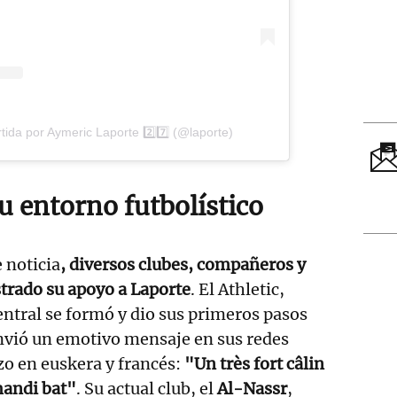
ida por Aymeric Laporte 2️⃣7️⃣ (@laporte)
u entorno futbolístico
e noticia
, diversos clubes, compañeros y
trado su apoyo a Laporte
. El Athletic,
central se formó y dio sus primeros pasos
nvió un emotivo mensaje en sus redes
zo en euskera y francés:
"Un très fort câlin
handi bat"
. Su actual club, el
Al-Nassr
,