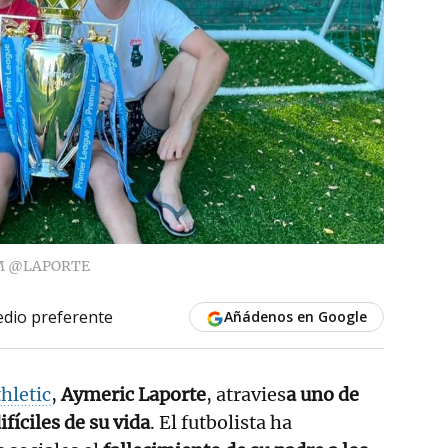
M @LAPORTE
dio preferente
Añádenos en Google
hletic
,
Aymeric Laporte
,
atravies
a uno de
íciles de su vida
. El futbolista ha