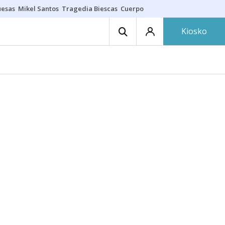
uesas
Mikel Santos
Tragedia Biescas
Cuerpo ría
Inmigración Bizkaia
Kiosko