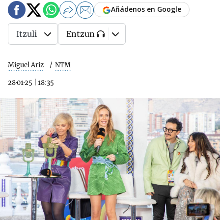
Añádenos en Google
Itzuli
Entzun
Miguel Ariz
NTM
28·01·25
|
18:35