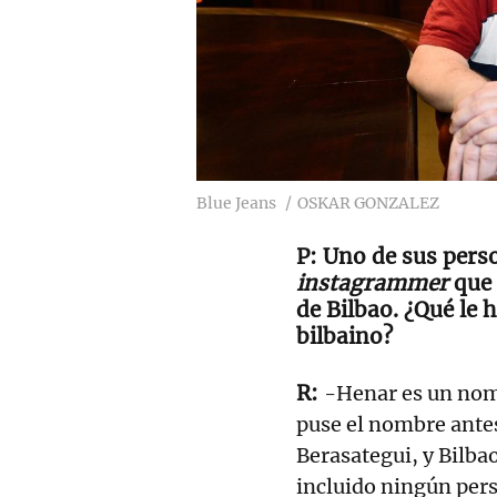
Blue Jeans
OSKAR GONZALEZ
Uno de sus perso
instagrammer
que 
de Bilbao. ¿Qué le 
bilbaino?
-Henar es un nom
puse el nombre antes
Berasategui, y Bilba
incluido ningún pers