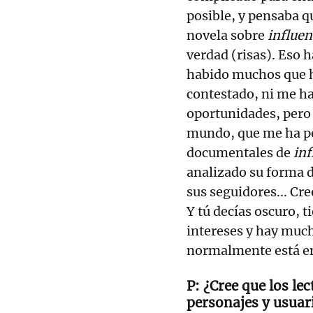
posible, y pensaba q
novela sobre
influe
verdad (risas). Eso 
habido muchos que h
contestado, ni me h
oportunidades, pero 
mundo, que me ha po
documentales de
inf
analizado su forma d
sus seguidores... Creo
Y tú decías oscuro, 
intereses y hay much
normalmente está e
¿Cree que los le
personajes y usuari