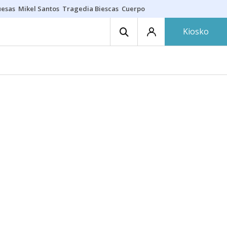
uesas
Mikel Santos
Tragedia Biescas
Cuerpo ría
Inmigración Bizkaia
Kiosko