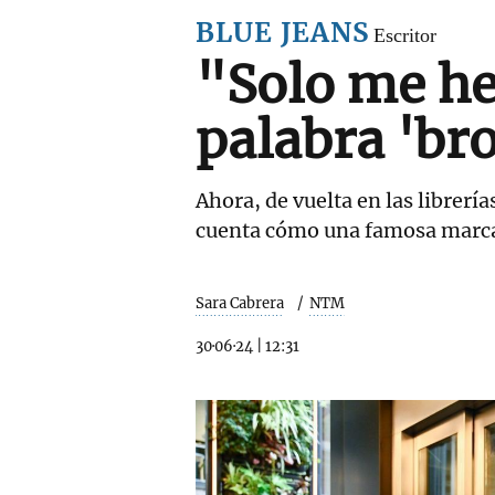
BLUE JEANS
Escritor
"Solo me he
palabra 'br
Ahora, de vuelta en las librerí
cuenta cómo una famosa marca 
Sara Cabrera
NTM
30·06·24
|
12:31