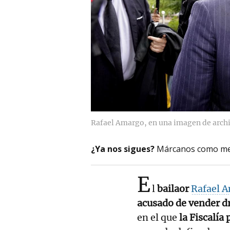
Rafael Amargo, en una imagen de arch
¿Ya nos sigues?
Márcanos como me
E
l
bailaor
Rafael 
acusado de vender d
en el que
la Fiscalía 