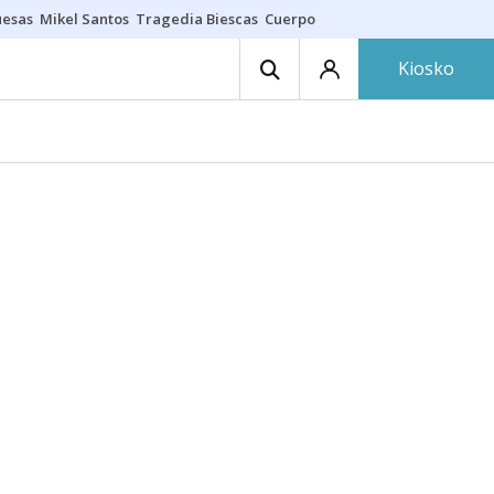
uesas
Mikel Santos
Tragedia Biescas
Cuerpo ría
Inmigración Bizkaia
Kiosko