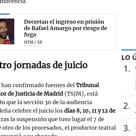
inocencia.
Decretan el ingreso en prisión
de Rafael Amargo por riesgo de
fuga
NTM / EP
LO 
ro jornadas de juicio
1
 han confirmado fuentes del
Tribunal
or de Justicia de Madrid
(TSJM), está
to que la sección 30 de la audiencia
2
eña celebre el juicio los
días 8, 10, 11 y 12 de
 tras la suspensión que tuvo lugar el 7 de
3
 otro de los procesados, el productor teatral