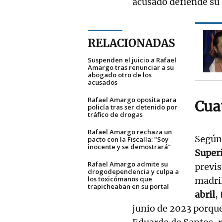
acusado defiende su 
RELACIONADAS
Suspenden el juicio a Rafael
Amargo tras renunciar a su
abogado otro de los
acusados
Rafael Amargo oposita para
Cuat
policía tras ser detenido por
tráfico de drogas
Rafael Amargo rechaza un
Según
pacto con la Fiscalía: "Soy
inocente y se demostrará"
Superi
Rafael Amargo admite su
previs
drogodependencia y culpa a
los toxicómanos que
madril
trapicheaban en su portal
abril
,
junio de 2023 porque