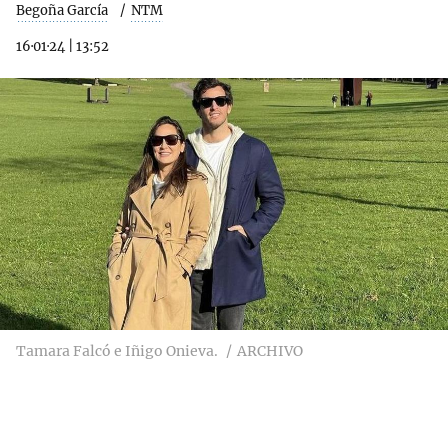
Begoña García
NTM
16·01·24
|
13:52
Tamara Falcó e Iñigo Onieva.
ARCHIVO