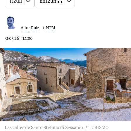
Itzuli
Entzun
Aitor Ruiz
NTM
31·05·26
|
14:00
Las calles de Santo Stefano di Sessanio
TURISMO