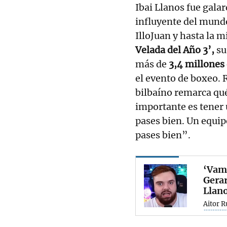
Ibai Llanos fue gal
influyente del mund
IlloJuan y hasta la 
Velada del Año 3’,
su
más de
3,4 millones
el evento de boxeo. 
bilbaíno remarca qué
importante es tener 
pases bien. Un equip
pases bien”.
‘Vamo
Gerar
Llan
Aitor R