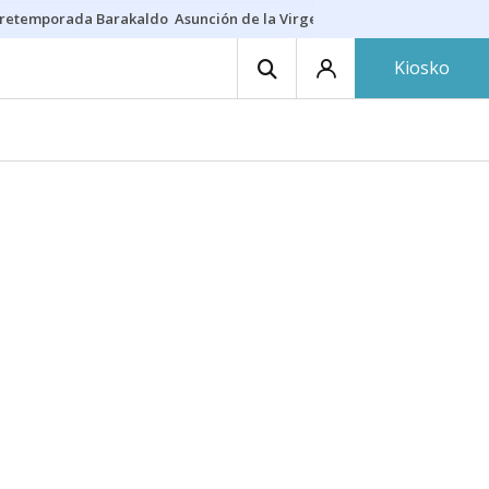
retemporada Barakaldo
Asunción de la Virgen
Casa Targaryen
Gazt
Kiosko