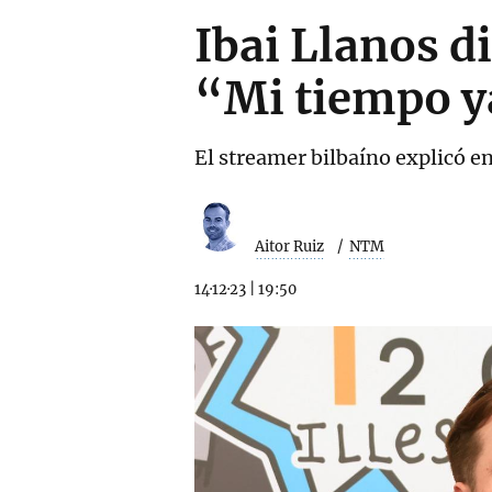
Ibai Llanos d
“Mi tiempo y
El streamer bilbaíno explicó en
Aitor Ruiz
NTM
14·12·23
|
19:50