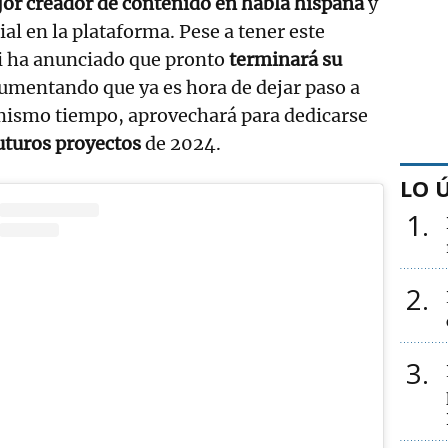
or creador de contenido en habla hispana
y
al en la plataforma. Pese a tener este
i ha anunciado que pronto
terminará su
gumentando que ya es hora de dejar paso a
 mismo tiempo, aprovechará para dedicarse
uturos proyectos
de 2024.
LO 
1
2
3