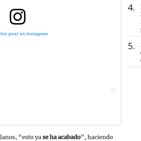
4
this post on Instagram
5
Llanos, “esto ya
se ha acabado
”, haciendo