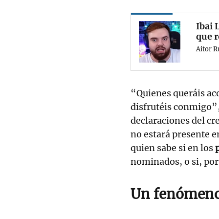
Ibai 
que r
Aitor R
“Quienes queráis ac
disfrutéis conmigo”,
declaraciones del cr
no estará presente e
quien sabe si en los
nominados, o si, por 
Un fenómen