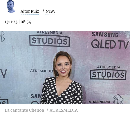
Aitor Ruiz
NTM
13·11·23
|
08:54
La cantante Chenoa
ATRESMEDIA