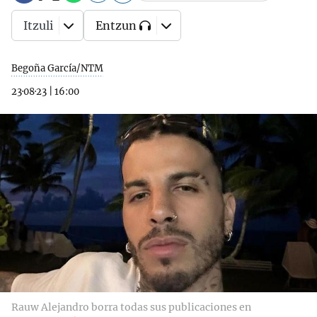
Itzuli
Entzun
Begoña García/NTM
23·08·23
|
16:00
Rauw Alejandro borra todas sus publicaciones en