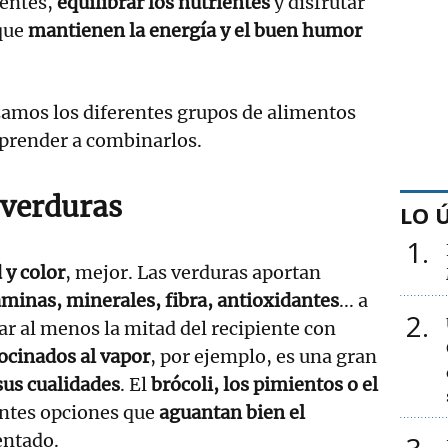
ientes,
equilibrar los nutrientes
y disfrutar
que
mantienen la energía y el buen humor
amos los diferentes grupos de alimentos
aprender a combinarlos.
 verduras
LO 
1
 y color
, mejor. Las verduras aportan
aminas
, minerales, fibra, antioxidantes
... a
2
ar al menos la mitad del recipiente con
cocinados al vapor
, por ejemplo, es una gran
us cualidades
. El
brócoli, los pimientos o el
ntes opciones que
aguantan bien el
entado.