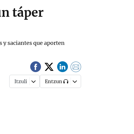
un táper
s y saciantes que aporten
Itzuli
Entzun