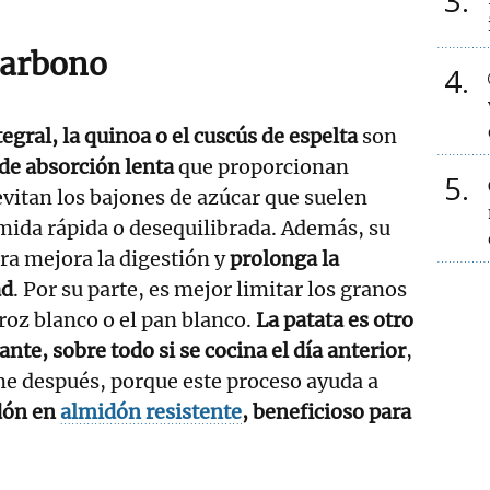
3
carbono
4
tegral, la quinoa o el cuscús de espelta
son
de absorción lenta
que proporcionan
5
evitan los bajones de azúcar que suelen
mida rápida o desequilibrada. Además, su
bra mejora la digestión y
prolonga la
ad
. Por su parte, es mejor limitar los granos
roz blanco o el pan blanco.
La patata es otro
nte, sobre todo si se cocina el día anterior
,
me después, porque este proceso ayuda a
dón en
almidón resistente
, beneficioso para