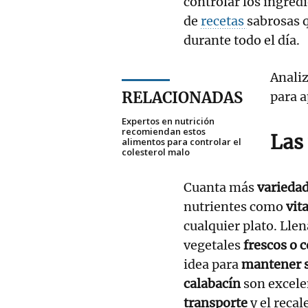
controlar los ingred
de
recetas
sabrosas 
durante todo el día.
Analiz
RELACIONADAS
para 
Expertos en nutrición
recomiendan estos
Las
alimentos para controlar el
colesterol malo
Cuanta más
variedad
nutrientes como
vit
cualquier plato. Llen
vegetales
frescos o 
idea para
mantener s
calabacín
son excele
transporte
y el recal