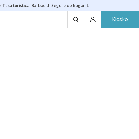
o
Tasa turística
Barbacid
Seguro de hogar
Lío Athletic-Osasuna
Mast
Kiosko