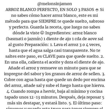
@melonsinjamon
ARROZ BLANCO PERFECTO, EN SOLO 3 PASOS 🍚 Si
no sabes cómo hacer arroz blanco, este es mi
método para que SIEMPRE te quede suelto, sabroso
y perfecto. Guarda la receta, que luego no sabes
dónde la viste 🤭 Ingredientes: arroz blanco
(basmati o jazmín) 1 diente de ajo 1 cda de aove sal
al gusto Preparación: 1. Lava el arroz 3 o 4 veces,
hasta que el agua salga casi transparente. No te
saltes este paso, es CLAVE para que quede suelto. 2.
En una olla, calienta el aceite y dora el diente de ajo.
Añade el arroz y remueve un minuto para que se
impregne del sabor y los granos de arroz de sellen. 3.
Cubre con agua hasta que quede un dedo por encima
del arroz, añade sal y sube el fuego hasta que hierva.
4. Cuando rompa a hervir, baja al mínimo y cocina
tapado unos 12-13 minutos. Después, deja reposar 5
más sin destapar, y estará listo. 5. El último paso:
síguenos y guarda este truco para tener siempre el