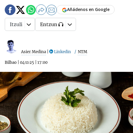
Añádenos en Google
Itzuli
Entzun
Asier Medina
|
Linkedin
NTM
Bilbao
|
04·11·25
|
17:00