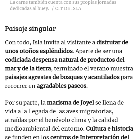
La carne también cuenta con sus propias jornadas
dedicadas al buey.
CIT DE ISLA
Paisaje singular
Con todo, Isla invita al visitante a
disfrutar de
unos otoños espléndidos
. Aparte de ser una
codiciada despensa natural de productos del
mar y de la tierra
, terminado el verano muestra
paisajes agrestes de bosques y acantilados
para
recorrer en
agradables paseos
.
Por su parte, la
marisma de Joyel
se llena de
vida a la llegada de las aves migratorias,
atraídas por el benévolo clima y la calidad
medioambiental del entorno.
Cultura e historia
se funden en los
centros de Interpretación del