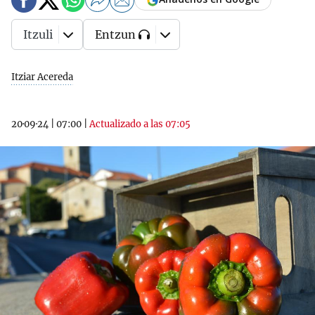
Itzuli
Entzun
Itziar Acereda
20·09·24
|
07:00
|
Actualizado a las 07:05