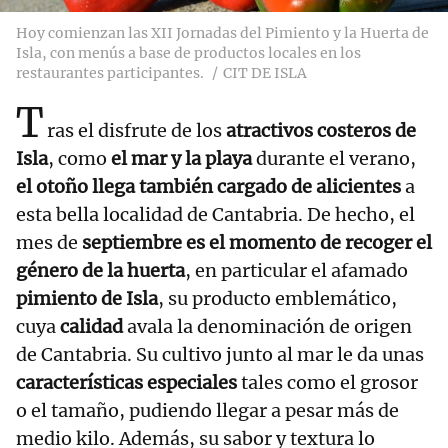
Hoy comienzan las XII Jornadas del Pimiento y la Huerta de
Isla, con menús a base de productos locales en los
restaurantes participantes.
CIT DE ISLA
T
ras el disfrute de los
atractivos costeros de
Isla
, como
el mar y la playa
durante el verano,
el otoño llega también cargado de alicientes
a
esta bella localidad de Cantabria. De hecho, el
mes de
septiembre es el momento de recoger el
género de la huerta
, en particular el afamado
pimiento de Isla
, su producto emblemático,
cuya
calidad
avala la denominación de origen
de Cantabria. Su cultivo junto al mar le da unas
características especiales
tales como el grosor
o el tamaño, pudiendo llegar a pesar más de
medio kilo. Además, su sabor y textura lo