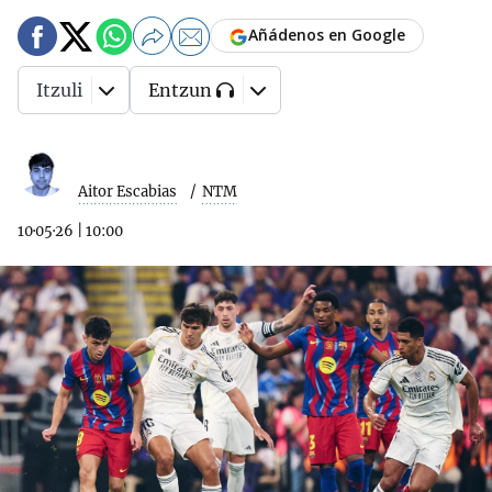
Añádenos en Google
Itzuli
Entzun
Aitor Escabias
NTM
10·05·26
|
10:00