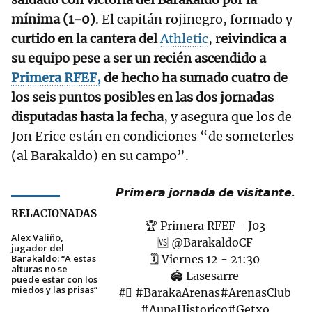
mínima (1-0)
. El capitán rojinegro, formado y
curtido en la cantera del
Athletic
, r
eivindica a
su equipo pese a ser un recién ascendido a
Primera RFEF,
de hecho ha sumado cuatro de
los seis puntos posibles en las dos jornadas
disputadas hasta la fecha
, y asegura que los de
Jon Erice están en condiciones “de someterles
(al Barakaldo) en su campo”.
𝙋𝙧𝙞𝙢𝙚𝙧𝙖 𝙟𝙤𝙧𝙣𝙖𝙙𝙖 𝙙𝙚 𝙫𝙞𝙨𝙞𝙩𝙖𝙣𝙩𝙚.
RELACIONADAS
🏆 Primera RFEF - J03
Alex Valiño,
🆚
@BarakaldoCF
jugador del
Barakaldo: “A estas
🗓️ Viernes 12 - 21:30
alturas no se
🏟️ Lasesarre
puede estar con los
miedos y las prisas”
#⃣
#BarakaArenas
#ArenasClub
#AupaHistorico
#Getxo