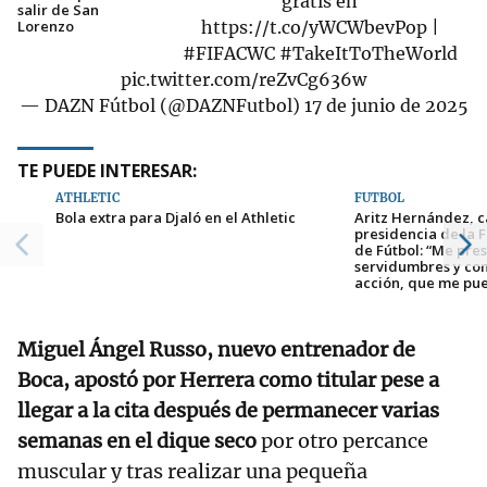
gratis en
salir de San
Lorenzo
https://t.co/yWCWbevPop
|
#FIFACWC
#TakeItToTheWorld
pic.twitter.com/reZvCg636w
— DAZN Fútbol (@DAZNFutbol)
17 de junio de 2025
TE PUEDE INTERESAR:
ATHLETIC
FÚTBOL
Bola extra para Djaló en el Athletic
Aritz Hernández, c
presidencia de la 
de Fútbol: “Me pres
servidumbres y con
acción, que me pue
Miguel Ángel Russo, nuevo entrenador de
Boca, apostó por Herrera como titular pese a
llegar a la cita después de permanecer varias
semanas en el dique seco
por otro percance
muscular y tras realizar una pequeña