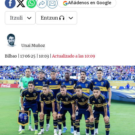
Añádenos en Google
Itzuli
Entzun
Unai Muñoz
Bilbao
|
17·06·25
|
10:03
|
Actualizado a las 10:09