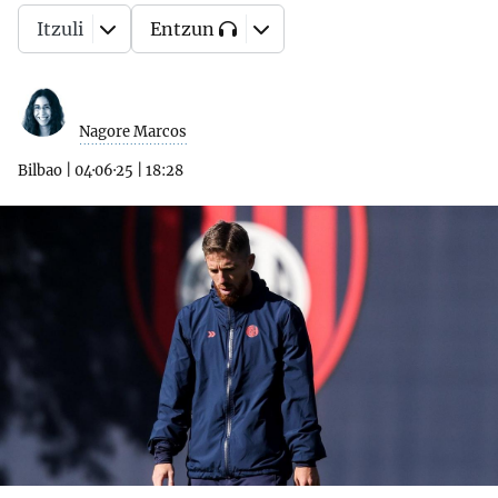
Itzuli
Entzun
Nagore Marcos
Bilbao
|
04·06·25
|
18:28