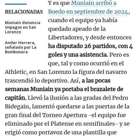
Y es que
Muniain arribó a
Boedo en septiembre de 2024
,
RELACIONADAS
cuando el equipo ya había
Muniain denuncia
impagos en San
quedado apeado de la
Lorenzo
Libertadores, y desde entonces
Ander Herrera,
ha disputado 26 partidos, con 4
señalado por La
Bombonera
goles y una asistencia.
Pero es
que, tal y como ocurrió en el
Athletic, en San Lorenzo la figura del navarro
trascendió lo deportivo. Así,
a las pocas
semanas Muniain ya portaba el brazalete de
capitán.
Llevó la ilusión a las gradas del Pedro
Bidegain, lamentó quedarse a las puertas de la
gran final del Torneo Apertura -el equipo fue
eliminado por el Platense en semifinales- y se
erigió como portavoz de una plantilla que