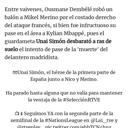
Entre vaivenes, Ousmane Dembélé robó un
balón a Mikel Merino por el costado derecho
del ataque francés, si bien fue infructuoso su
pase en el área a Kylian Mbappé, pues el
guardameta
Unai Simón desbarató a ras de
suelo
el intento de pase de la 'muerte' del
delantero madridista.
🧤Unai Simón, el héroe de la primera parte de
España junto a Nico y Merino.
Ha parado hasta alguna que no valía para mantener
la ventaja de la
#SelecciónRTVE
📺📱Seguimos YA con la segunda parte de la
semifinal de la
#NationsLeague
en
@La1_tve
y
@rtveplay
…
pic.twitter.com/ehbTCN4hnz