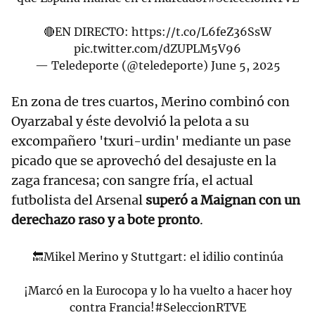
🔴EN DIRECTO:
https://t.co/L6feZ36SsW
pic.twitter.com/dZUPLM5V96
— Teledeporte (@teledeporte)
June 5, 2025
En zona de tres cuartos, Merino combinó con
Oyarzabal y éste devolvió la pelota a su
excompañero 'txuri-urdin' mediante un pase
picado que se aprovechó del desajuste en la
zaga francesa; con sangre fría, el actual
futbolista del Arsenal
superó a Maignan con un
derechazo raso y a bote pronto
.
🔙Mikel Merino y Stuttgart: el idilio continúa
¡Marcó en la Eurocopa y lo ha vuelto a hacer hoy
contra Francia!
#SeleccionRTVE