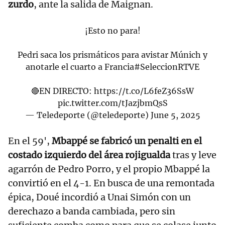
zurdo
, ante la salida de Maignan.
¡Esto no para!
Pedri saca los prismáticos para avistar Múnich y
anotarle el cuarto a Francia
#SeleccionRTVE
🔴EN DIRECTO:
https://t.co/L6feZ36SsW
pic.twitter.com/tJazjbmQsS
— Teledeporte (@teledeporte)
June 5, 2025
En el 59',
Mbappé se fabricó un penalti en el
costado izquierdo del área rojigualda
tras y leve
agarrón de Pedro Porro, y el propio Mbappé la
convirtió en el 4-1. En busca de una remontada
épica, Doué incordió a Unai Simón con un
derechazo a banda cambiada, pero sin