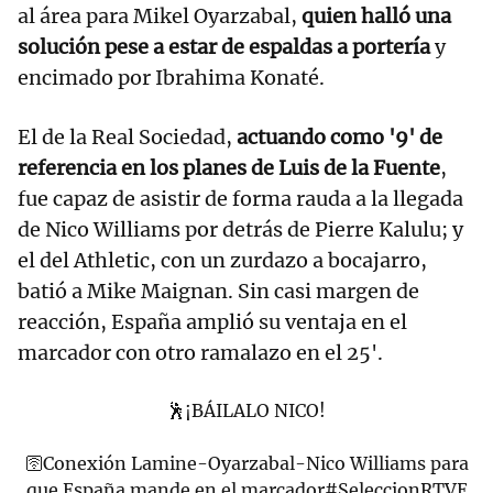
al área para Mikel Oyarzabal,
quien halló una
solución pese a estar de espaldas a portería
y
encimado por Ibrahima Konaté.
El de la Real Sociedad,
actuando como '9' de
referencia en los planes de Luis de la Fuente
,
fue capaz de asistir de forma rauda a la llegada
de Nico Williams por detrás de Pierre Kalulu; y
el del Athletic, con un zurdazo a bocajarro,
batió a Mike Maignan. Sin casi margen de
reacción, España amplió su ventaja en el
marcador con otro ramalazo en el 25'.
🕺¡BÁILALO NICO!
🛜Conexión Lamine-Oyarzabal-Nico Williams para
que España mande en el marcador
#SeleccionRTVE