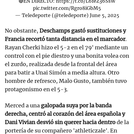
🔴EN DIRECTO:
https://t.co/L6feZ36SsW
pic.twitter.com/Rgro8iGbM5
— Teledeporte (@teledeporte)
June 5, 2025
No obstante,
Deschamps gastó sustituciones y
Francia recortó tanta distancia en el marcador
.
Rayan Cherki hizo el 5-2 en el 79' mediante un
control con el pie diestro y una bonita volea con
el zurdo, realizada desde la frontal del área
para batir a Unai Simón a media altura. Otro
hombre de refresco, Malo Gusto, también tuvo
protagonismo en el 5-3.
Merced a una
galopada suya por la banda
derecha, centró al corazón del área española y
Dani Vivian desvió sin querer hacia dentro
de la
portería de su compañero 'athleticzale'. En