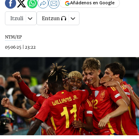
Añádenos en Google
Itzuli
Entzun
NTM/EP
05·06·25
|
23:22