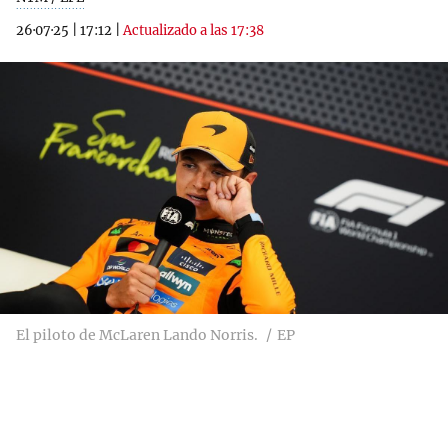
26·07·25
|
17:12
|
Actualizado a las 17:38
El piloto de McLaren Lando Norris.
EP