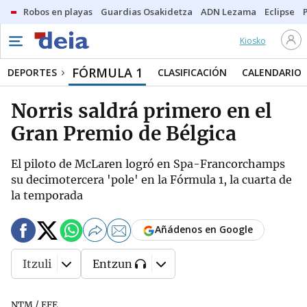
Robos en playas
Guardias Osakidetza
ADN Lezama
Eclipse
Kiosko
FÓRMULA 1
DEPORTES
CLASIFICACIÓN
CALENDARIO
Norris saldrá primero en el
Gran Premio de Bélgica
El piloto de McLaren logró en Spa-Francorchamps
su decimotercera 'pole' en la Fórmula 1, la cuarta de
la temporada
Añádenos en Google
Itzuli
Entzun
NTM / EFE