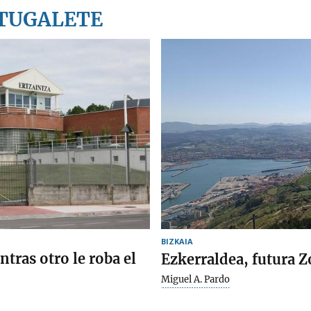
RTUGALETE
BIZKAIA
tras otro le roba el
Ezkerraldea, futura 
Miguel A. Pardo