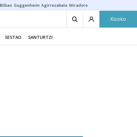
Bilbao
Guggenheim
Agirrezabala
Miradores en Bilbao
Arrese
Sequí
Kiosko
SESTAO
SANTURTZI