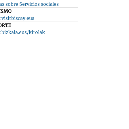
s sobre Servicios sociales
ISMO
visitbiscay.eus
ORTE
bizkaia.eus/kirolak