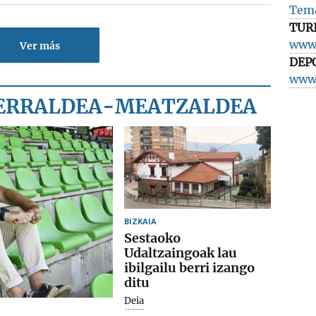
Tema
TUR
www.
Ver más
DEP
www.
KERRALDEA-MEATZALDEA
BIZKAIA
Sestaoko
Udaltzaingoak lau
ibilgailu berri izango
ditu
Deia