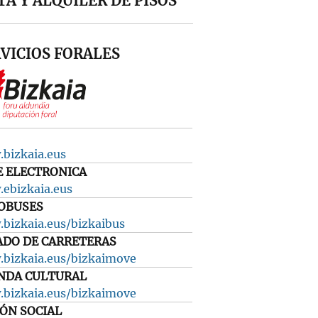
A Y ALQUILER DE PISOS
VICIOS FORALES
bizkaia.eus
E ELECTRONICA
ebizkaia.eus
OBUSES
bizkaia.eus/bizkaibus
ADO DE CARRETERAS
bizkaia.eus/bizkaimove
NDA CULTURAL
bizkaia.eus/bizkaimove
IÓN SOCIAL