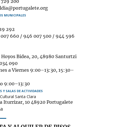
éfono
 729 200
il
aldia@portugalete.org
OS MUNICIPALES
29 292
ulatorio
007 660 / 946 007 500 / 944 596
ogida
bigune
 Hoyos Bidea, 20, 48980 Santurtzi
bles
 034 090
nes a Viernes 9:00–13:30, 15:30–
o 9:00–13:30
S Y SALAS DE ACTIVIDADES
Cultural Santa Clara
a Iturrizar, 10 48920 Portugalete
ia