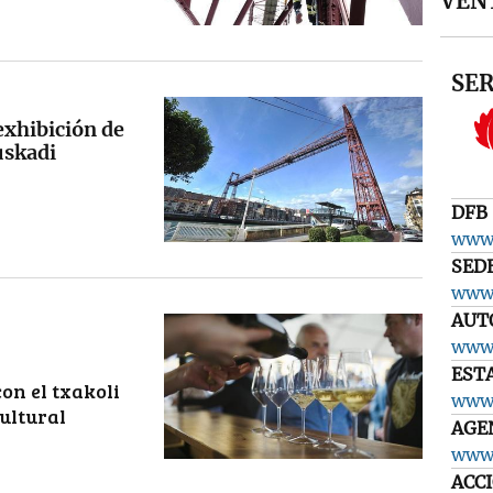
VENT
SER
exhibición de
uskadi
DFB
www.
SED
www.
AUT
www.
EST
on el txakoli
www.
ultural
AGE
www.
ACC