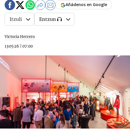
Añádenos en Google
Itzuli
Entzun
Victoria Herrero
13·05·26
|
07:00