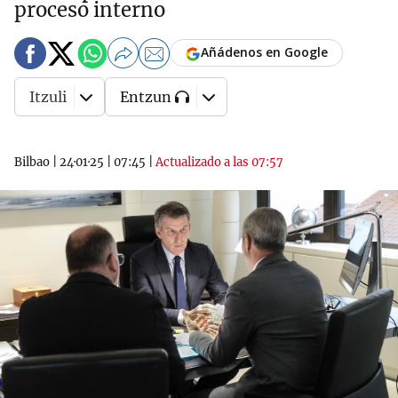
proceso interno
Añádenos en Google
Itzuli
Entzun
Bilbao
|
24·01·25
|
07:45
|
Actualizado a las 07:57