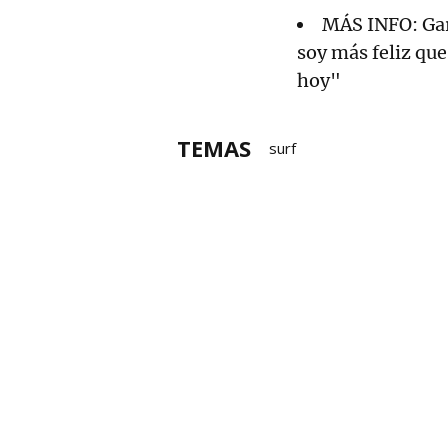
MÁS INFO: Gar
soy más feliz que
hoy"
TEMAS
surf