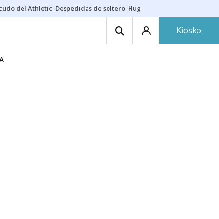
cudo del Athletic
Despedidas de soltero
Hugo Rincón
Puerto de Bilb
Kiosko
A