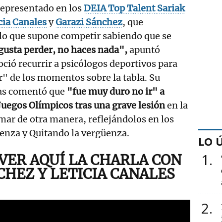
representado en los
DEIA Top Talent Sariak
cia Canales
y
Garazi Sánchez
, que
 lo que supone competir sabiendo que se
 gusta perder, no haces nada",
apuntó
ció recurrir a psicólogos deportivos para
r" de los momentos sobre la tabla. Su
las comentó que
"fue muy duro no ir" a
 Juegos Olímpicos tras una grave lesión
en la
mar de otra manera, reflejándolos en los
nza y Quitando la vergüenza.
LO 
1
VER AQUÍ LA CHARLA CON
CHEZ Y LETICIA CANALES
2