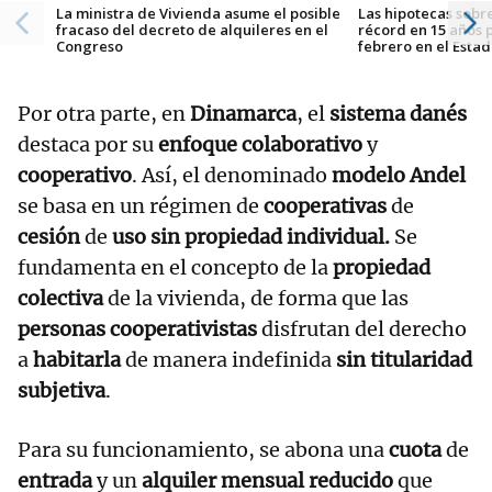
La ministra de Vivienda asume el posible
Las hipotecas sobr
fracaso del decreto de alquileres en el
récord en 15 años 
Congreso
febrero en el Esta
Por otra parte, en
Dinamarca
, el
sistema danés
destaca por su
enfoque colaborativo
y
cooperativo
. Así, el denominado
modelo Andel
se basa en un régimen de
cooperativas
de
cesión
de
uso sin propiedad individual.
Se
fundamenta en el concepto de la
propiedad
colectiva
de la vivienda, de forma que las
personas cooperativistas
disfrutan del derecho
a
habitarla
de manera indefinida
sin titularidad
subjetiva
.
Para su funcionamiento, se abona una
cuota
de
entrada
y un
alquiler mensual reducido
que