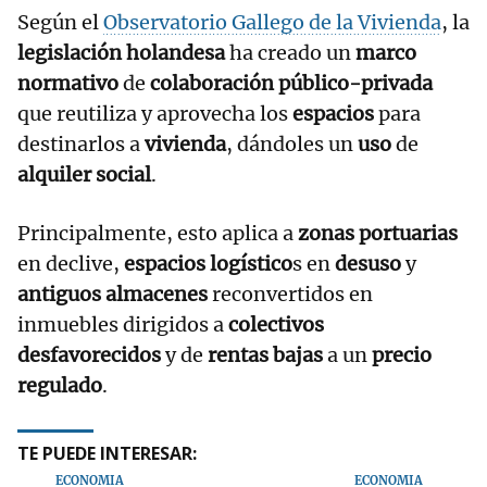
Según el
Observatorio Gallego de la Vivienda
, la
legislación holandesa
ha creado un
marco
normativo
de
colaboración público-privada
que reutiliza y aprovecha los
espacios
para
destinarlos a
vivienda
, dándoles un
uso
de
alquiler social
.
Principalmente, esto aplica a
zonas portuarias
en declive,
espacios logístico
s en
desuso
y
antiguos almacenes
reconvertidos en
inmuebles dirigidos a
colectivos
desfavorecidos
y de
rentas bajas
a un
precio
regulado
.
TE PUEDE INTERESAR:
ECONOMÍA
ECONOMÍA