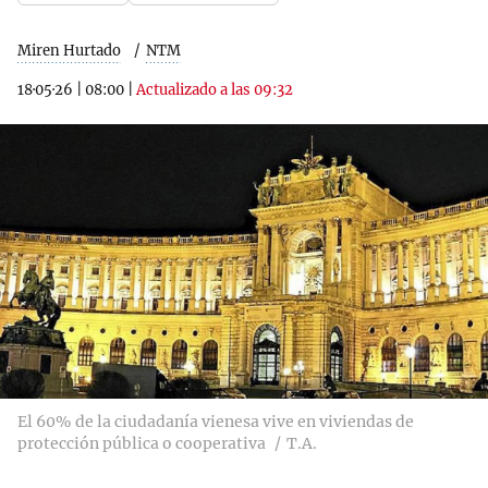
Miren Hurtado
NTM
18·05·26
|
08:00
|
Actualizado a las 09:32
El 60% de la ciudadanía vienesa vive en viviendas de
protección pública o cooperativa
T.A.